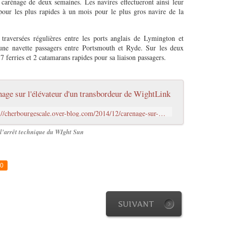
arénage de deux semaines. Les navires effectueront ainsi leur
our les plus rapides à un mois pour le plus gros navire de la
raversées régulières entre les ports anglais de Lymington et
ne navette passagers entre Portsmouth et Ryde. Sur les deux
7 ferries et 2 catamarans rapides pour sa liaison passagers.
age sur l'élévateur d'un transbordeur de WightLink
http://cherbourgescale.over-blog.com/2014/12/carenage-sur-l-elevateur-d-un-transbordeur-de-wightlink.html
 l'arrêt technique du WIght Sun
0
SUIVANT