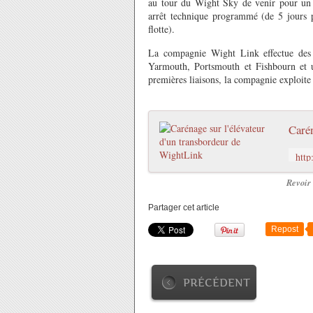
au tour du Wight Sky de venir pour un c
arrêt technique programmé (de 5 jours p
flotte).
La compagnie Wight Link effectue des t
Yarmouth, Portsmouth et Fishbourn et u
premières liaisons, la compagnie exploite 
Carén
Revoir
Partager cet article
Repost
PRÉCÉDENT