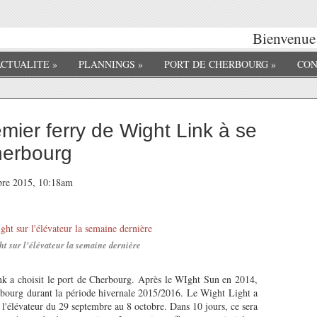
Bienvenue s
ACTUALITE
»
PLANNINGS
»
PORT DE CHERBOURG
»
CON
emier ferry de Wight Link à se
herbourg
obre 2015, 10:18am
t sur l'élévateur la semaine dernière
ink a choisit le port de Cherbourg. Après le WIght Sun en 2014,
herbourg durant la période hivernale 2015/2016. Le Wight Light a
r l'élévateur du 29 septembre au 8 octobre. Dans 10 jours, ce sera