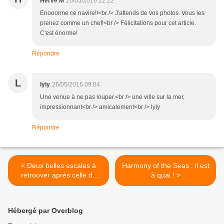
Hervé M
26/05/2016 22:22
Enooorme ce navire!!<br /> J'attends de vos photos. Vous les
prenez comme un chef!<br /> Félicitations pour cet article.
C'est énorme!
Répondre
L
lyly
26/05/2016 09:04
Une venue à ne pas louper.<br /> une ville sur la mer,
impressionnant<br /> amicalement<br /> lyly
Répondre
< Deux belles escales à
Harmony of the Seas : il est
retrouver après celle de
à quai ! >
l'Harmony of the Seas
Hébergé par Overblog