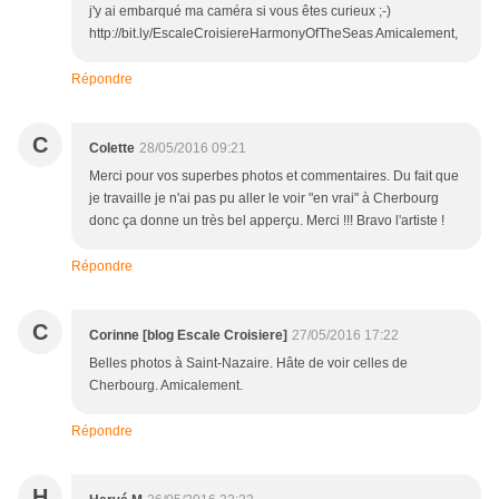
j'y ai embarqué ma caméra si vous êtes curieux ;-)
http://bit.ly/EscaleCroisiereHarmonyOfTheSeas Amicalement,
Répondre
C
Colette
28/05/2016 09:21
Merci pour vos superbes photos et commentaires. Du fait que
je travaille je n'ai pas pu aller le voir "en vrai" à Cherbourg
donc ça donne un très bel apperçu. Merci !!! Bravo l'artiste !
Répondre
C
Corinne [blog Escale Croisiere]
27/05/2016 17:22
Belles photos à Saint-Nazaire. Hâte de voir celles de
Cherbourg. Amicalement.
Répondre
H