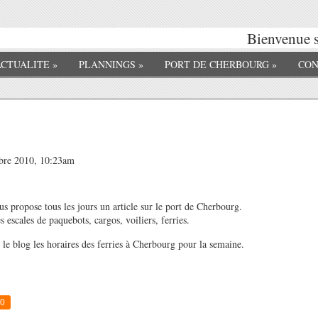
Bienvenue s
ACTUALITE
»
PLANNINGS
»
PORT DE CHERBOURG
»
CON
mbre 2010, 10:23am
s propose tous les jours un article sur le port de Cherbourg.
s escales de paquebots, cargos, voiliers, ferries.
r le blog les horaires des ferries à Cherbourg pour la semaine.
0