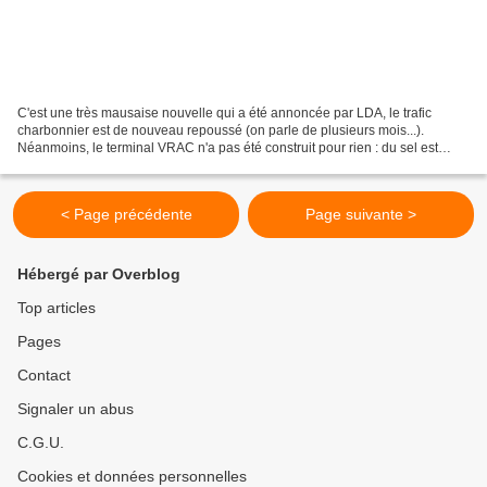
C'est une très mausaise nouvelle qui a été annoncée par LDA, le trafic
charbonnier est de nouveau repoussé (on parle de plusieurs mois...).
Néanmoins, le terminal VRAC n'a pas été construit pour rien : du sel est
attendu dans les mois à venir. Il s'agit...
< Page précédente
Page suivante >
Hébergé par Overblog
Top articles
Pages
Contact
Signaler un abus
C.G.U.
Cookies et données personnelles