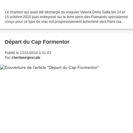
Le charbon qui avait été déchargé du vraquier Valeria Della Gatta les 14 et
15 octobre 2010 puis entreposé sur le terre-plein des Flamands spécialemnt
conçu pour ce type de vrac est progressivement acheminé vers Paris (sa
destination finale) par camion....
Départ du Cap Formentor
Publié le 13/11/2010 à 01:01
Par
cherbourgescale