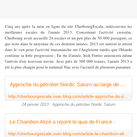
Cinq ans après la mise en ligne du site CherbourgEscale, redécouvrez les
meilleures escales de l'année 2013. Concernant l'activité croisière,
Cherbourg avait accueilli 24 escales et un peu plus de 50 000 passagers, ce
qui reste dans la moyenne de ces dernière années. 2013 est surtout le retour
dans le vert pour l'activité transmanche sur l'Angleterre tandis que l'Irlande
continue sa forte progression ; En fin d'année, Irish Ferries annoncera même
l'arrivée d'un nouveau navire. Avec près de 300 000 tonnes, l'année 2013 a
été la plus chargée pour le terminal Vrac avec l'accueil de plusieurs panamax.
Approche du pétrolier Nordic Saturn au large de Cherbourg -
http://cherbourgescale.over-blog.com/article-approche-du-petrolier-nordic-saturn-au-large-de-cherbourg-114738355.html
24 janvier 2013 : Approche du pétrolier Nordic Saturn
Le Chambon Alizé a rejoint le quai de France -
http://cherbourgescale.over-blog.com/article-le-chambon-alize-a-rejoint-le-quai-de-france-115355044.html