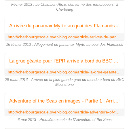
Février 2013 : Le Chambon Alize, dernier né des remorqueurs, à
Cherbourg
Arrivée du panamax Myrto au quai des Flamands -
http://cherbourgescale.over-blog.com/article-arrivee-du-panamax-myrto-au-quai-des-flamands-115399332.html
16 février 2013 : Allègement du panamax Myrto au quai des Flamands
La grue géante pour l'EPR arrive à bord du BBC Moonstone -
http://cherbourgescale.over-blog.com/article-la-grue-geante-pour-l-epr-arrive-a-bord-du-bbc-moonstone-116605631.html
29 mars 2013 : Arrivée de la plus grande grue du monde à bord du BBC
Moonstone
Adventure of the Seas en images - Partie 1 : Arrivée -
http://cherbourgescale.over-blog.com/article-adventure-of-the-seas-en-images-partie-1-arrivee-117635036.html
6 mai 2013 : Première escale de l'Adventure of the Seas