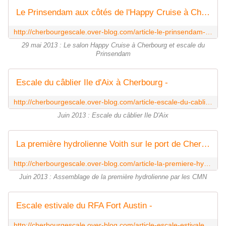
Le Prinsendam aux côtés de l'Happy Cruise à Chebrourg -
http://cherbourgescale.over-blog.com/article-le-prinsendam-aux-cotes-de-l-happy-cruise-a-chebrourg-118144205.html
29 mai 2013 : Le salon Happy Cruise à Cherbourg et escale du
Prinsendam
Escale du câblier Ile d'Aix à Cherbourg -
http://cherbourgescale.over-blog.com/article-escale-du-cablier-ile-d-aix-a-cherbourg-118476281.html
Juin 2013 : Escale du câblier Ile D'Aix
La première hydrolienne Voith sur le port de Cherbourg -
http://cherbourgescale.over-blog.com/article-la-premiere-hydrolienne-voith-sur-le-port-de-cherbourg-118621882.html
Juin 2013 : Assemblage de la première hydrolienne par les CMN
Escale estivale du RFA Fort Austin -
http://cherbourgescale.over-blog.com/article-escale-estivale-du-rfa-fort-austin-119431983.html