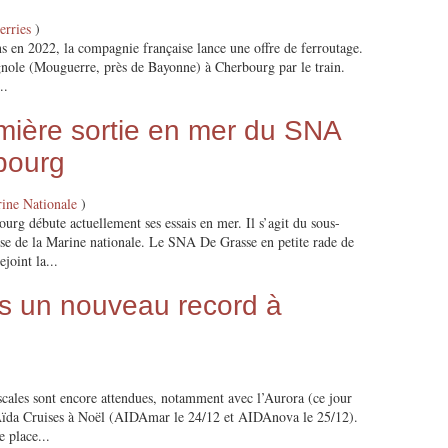
erries
)
ns en 2022, la compagnie française lance une offre de ferroutage.
pagnole (Mouguerre, près de Bayonne) à Cherbourg par le train.
..
mière sortie en mer du SNA
bourg
ine Nationale
)
rg débute actuellement ses essais en mer. Il s’agit du sous-
e de la Marine nationale. Le SNA De Grasse en petite rade de
joint la...
rs un nouveau record à
scales sont encore attendues, notamment avec l’Aurora (ce jour
d’Aïda Cruises à Noël (AIDAmar le 24/12 et AIDAnova le 25/12).
 place...