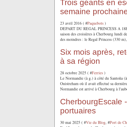
Trois géants en es
semaine prochain
23 avril 2016 ( #
Paquebots
)
DEPART DU REGAL PRINCESS A 18H30 Dans
saison des croisières à Cherbourg lundi de
des moindres : le Regal Princess (330 m), 
Six mois après, re
à sa région
28 octobre 2025 ( #
Ferries
)
Le Normandie (à g.) à côté du Santoña (à
Ouistreham où il avait effectué sa dernièr
Normandie est arrivé à Cherbourg à l'aub
CherbourgEscale - 
portuaires
30 mai 2025 ( #
Vie du Blog
, #
Port de C