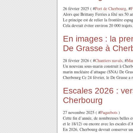
26 février 2025 ( #
Port de Cherbourg
, #
F
Alors que Brittany Ferries a fêté ses 50 a
Le principe est de relier la frontière es
Cela devrait éviter environ 20 000 trajets.
En images : la pre
De Grasse à Cher
28 février 2026 ( #
Chantiers navals
, #
Mar
Un nouveau sous-marin construit à Cherbou
marin nucléaire d’attaque (SNA) De Grass
Cherbourg Ce 24 février, le De Grasse a re
Escales 2026 : ve
Cherbourg
27 novembre 2025 ( #
Paquebots
)
Cette fin d’année, de nombreuses belles e
et le 18/12) ou encore avec les escales 
En 2026, Cherbourg devrait conserver une