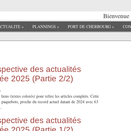
Bienvenue sur Ch
ACTUALITE
»
PLANNINGS
»
PORT DE CHERBOURG
»
CON
pective des actualités
née 2025 (Partie 2/2)
)
 liens (textes colorés) pour relire les articles complets. Cette
2 paquebots, proche du record actuel datant de 2024 avec 63
..
pective des actualités
née 2025 (Partie 1/2)