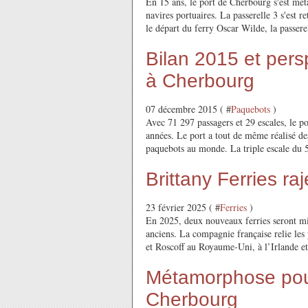
En 15 ans, le port de Cherbourg s'est mét
navires portuaires. La passerelle 3 s'es
le départ du ferry Oscar Wilde, la passerel
Bilan 2015 et pers
à Cherbourg
07 décembre 2015 ( #
Paquebots
)
Avec 71 297 passagers et 29 escales, le p
années. Le port a tout de même réalisé des
paquebots au monde. La triple escale du 5
Brittany Ferries raj
23 février 2025 ( #
Ferries
)
En 2025, deux nouveaux ferries seront mis
anciens. La compagnie française relie le
et Roscoff au Royaume-Uni, à l’Irlande et 
Métamorphose pour
Cherbourg