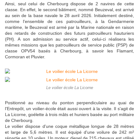
Ainsi, seul celui de Cherbourg dispose de 2 navires de cette
classe. En effet, le second bâtiment, nommé Beuzeval, est arrivé
au sein de la base navale le 28 avril 2026. Initialement destiné,
comme l'ensemble de ces patrouilleurs, à la Gendarmerie
maritime, le Beuzeval est armé par la Marine nationale en raison
des retards de construction des futurs patrouilleurs hauturiers
(PH). A son admission au service actif, celui-ci réalisera les
mêmes missions que les patrouilleurs de service public (PSP) de
classe OPV54 basés à Cherbourg, à savoir les Flamant,
Cormoran et Pluvier.
Le voilier école La Licorne
Positionné au niveau du ponton perpendiculaire au quai de
l'Entrepôt, un voilier-école était aussi ouvert à la visite. Il s'agit de
La Licorne, goélette à trois mâts et huniers basée au port militaire
de Cherbourg.
Le voilier dispose d'une coque métallique longue de 28 mètres
et large de 5,6 mètres. Il est équipé d'une voilure de 242 m²
répartie en 10 voiles. Un moteur diesel de 215 chevaux est utilisé