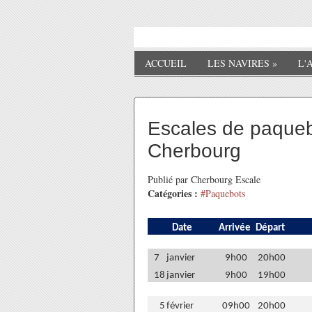
ACCUEIL
LES NAVIRES
»
L'
Escales de paqueb
Cherbourg
Publié par Cherbourg Escale
Catégories :
#Paquebots
Date
Arrivée
Départ
7
janvier
9h00
20h00
18
janvier
9h00
19h00
5
février
09h00
20h00