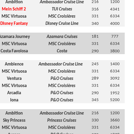
216
1200
Ambition
Ambassador Cruise Line
Mein Schiff 2
TUI Cruises
316
4341
331
6334
MSC Virtuosa
MSC Croisières
Disney Fantasy
Disney Cruise Line
340
4000
181
777
Azamara Journey
Azamara Cruises
331
6334
MSC Virtuosa
MSC Croisières
Costa Favolosa
Costa
290
3800
245
1400
Ambience
Ambassador Cruise Line
331
6334
MSC Virtuosa
MSC Croisières
289
3092
Ventura
P&O Cruises
331
6334
MSC Virtuosa
MSC Croisières
Arcadia
P&O Cruises
290
1952
345
5200
Iona
P&O Cruises
216
1200
Ambition
Ambassador Cruise Line
330
3660
Sky Princess
Princess Cruises
331
6334
MSC Virtuosa
MSC Croisières