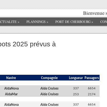
Bienvenue sur
ACTUALITE
»
PLANNINGS
»
PORT DE CHERBOURG
»
CON
ots 2025 prévus à
Navire
Compagnie
Longueur
Passagers
337
6654
AidaNova
Aida Cruises
AidaMar
Aida Cruises
253
2174
337
6654
AidaNova
Aida Cruises