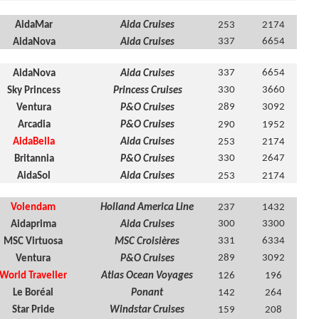
AidaMar
Aida Cruises
253
2174
337
6654
AidaNova
Aida Cruises
337
6654
AidaNova
Aida Cruises
330
3660
Sky Princess
Princess Cruises
289
3092
Ventura
P&O Cruises
Arcadia
P&O Cruises
290
1952
AidaBella
Aida Cruises
253
2174
330
2647
Britannia
P&O Cruises
AidaSol
Aida Cruises
253
2174
Volendam
Holland America Line
237
1432
300
3300
Aidaprima
Aida Cruises
331
6334
MSC Virtuosa
MSC Croisières
289
3092
Ventura
P&O Cruises
World Traveller
Atlas Ocean Voyages
126
196
Le Boréal
Ponant
142
264
Star Pride
Windstar Cruises
159
208