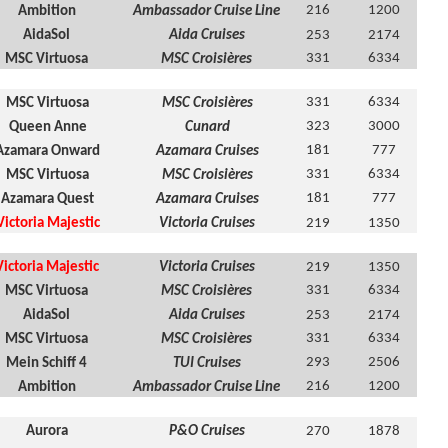
216
1200
Ambition
Ambassador Cruise Line
AidaSol
Aida Cruises
253
2174
331
6334
MSC Virtuosa
MSC Croisières
331
6334
MSC Virtuosa
MSC Croisières
323
3000
Queen Anne
Cunard
181
777
Azamara Onward
Azamara Cruises
331
6334
MSC Virtuosa
MSC Croisières
181
777
Azamara Quest
Azamara Cruises
Victoria Majestic
Victoria Cruises
219
1350
Victoria Majestic
Victoria Cruises
219
1350
331
6334
MSC Virtuosa
MSC Croisières
AidaSol
Aida Cruises
253
2174
331
6334
MSC Virtuosa
MSC Croisières
293
2506
Mein Schiff 4
TUI Cruises
216
1200
Ambition
Ambassador Cruise Line
Aurora
P&O Cruises
270
1878