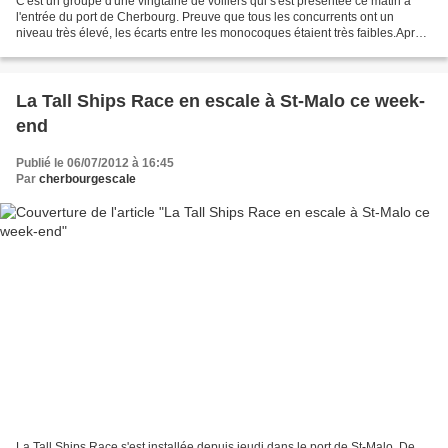
C'est un groupe d'une vingtaine de voiliers qui s'est présentée ce matin à
l'entrée du port de Cherbourg. Preuve que tous les concurrents ont un
niveau très élevé, les écarts entre les monocoques étaient très faibles.Après
avoir franchit une dernière...
La Tall Ships Race en escale à St-Malo ce week-
end
Publié le 06/07/2012 à 16:45
Par
cherbourgescale
La Tall Ships Race s'est installée depuis jeudi dans le port de St-Malo. De