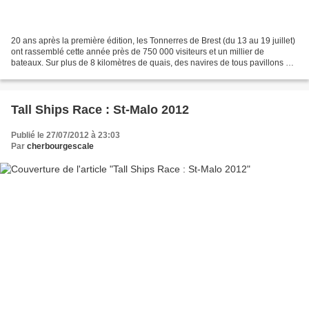
20 ans après la première édition, les Tonnerres de Brest (du 13 au 19 juillet)
ont rassemblé cette année près de 750 000 visiteurs et un millier de
bateaux. Sur plus de 8 kilomètres de quais, des navires de tous pavillons et
toutes dimensions ont participé...
Tall Ships Race : St-Malo 2012
Publié le 27/07/2012 à 23:03
Par
cherbourgescale