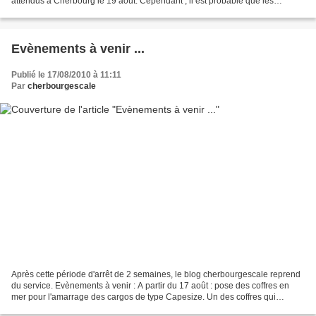
attendus à Cherbourg le 19 août. Cependant , il est probable que les
premiers skippers arrivent...
Evènements à venir ...
Publié le 17/08/2010 à 11:11
Par
cherbourgescale
Après cette période d'arrêt de 2 semaines, le blog cherbourgescale reprend
du service. Evènements à venir : A partir du 17 août : pose des coffres en
mer pour l'amarrage des cargos de type Capesize. Un des coffres qui
maintiendra les vraquiers au large...