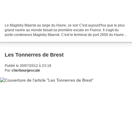
Le Magleby Maersk au large du Havre, ce soir C'est aujourd'hui que le plus
grand navire au monde faisait sa première escale en France. Il s'agit du
porte-conteneurs Magleby Maersk. C'est le terminal de port 2000 du Havre
qui a eut l'honneur de recevoir...
Les Tonnerres de Brest
Publié le 30/07/2012 à 23:18
Par
cherbourgescale