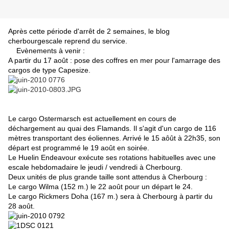
Après cette période d'arrêt de 2 semaines, le blog
cherbourgescale reprend du service.
Evènements à venir :
A partir du 17 août : pose des coffres en mer pour l'amarrage des
cargos de type Capesize.
Un des coffres qui maintiendra les vraquiers au large a été
chargé sur la barge Navy Blue (à droite)
Le cargo Ostermarsch est actuellement en cours de
déchargement au quai des Flamands. Il s'agit d'un cargo de 116
mètres transportant des éoliennes. Arrivé le 15 aôût à 22h35, son
départ est programmé le 19 août en soirée.
Le Huelin Endeavour exécute ses rotations habituelles avec une
escale hebdomadaire le jeudi / vendredi à Cherbourg.
Deux unités de plus grande taille sont attendus à Cherbourg :
Le cargo Wilma (152 m.) le 22 août pour un départ le 24.
Le cargo Rickmers Doha (167 m.) sera à Cherbourg à partir du
28 août.