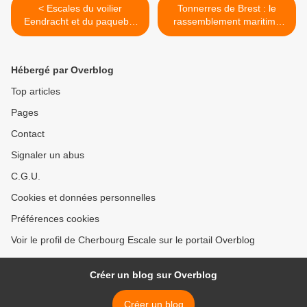
< Escales du voilier
Tonnerres de Brest : le
Eendracht et du paquebot
rassemblement maritime
Astor
fête ses 20 ans >
Hébergé par Overblog
Top articles
Pages
Contact
Signaler un abus
C.G.U.
Cookies et données personnelles
Préférences cookies
Voir le profil de Cherbourg Escale sur le portail Overblog
Créer un blog sur Overblog
Créer un blog