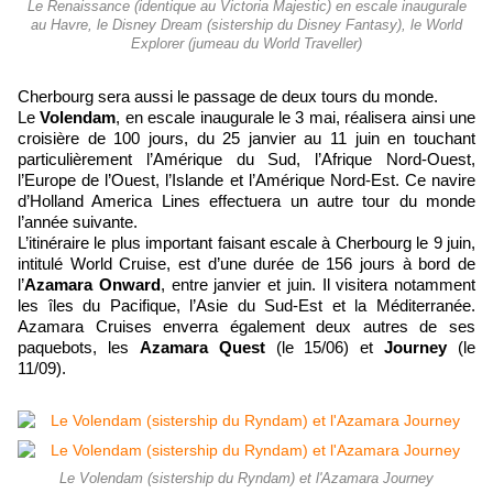
Le Renaissance (identique au Victoria Majestic) en escale inaugurale
au Havre, le Disney Dream (sistership du Disney Fantasy), le World
Explorer (jumeau du World Traveller)
Cherbourg sera aussi le passage de deux tours du monde.
Le
Volendam
, en escale inaugurale le 3 mai, réalisera ainsi une
croisière de 100 jours, du 25 janvier au 11 juin en touchant
particulièrement l’Amérique du Sud, l’Afrique Nord-Ouest,
l’Europe de l’Ouest, l’Islande et l’Amérique Nord-Est. Ce navire
d’Holland America Lines effectuera un autre tour du monde
l’année suivante.
L’itinéraire le plus important faisant escale à Cherbourg le 9 juin,
intitulé World Cruise, est d’une durée de 156 jours à bord de
l’
Azamara Onward
, entre janvier et juin. Il visitera notamment
les îles du Pacifique, l’Asie du Sud-Est et la Méditerranée.
Azamara Cruises enverra également deux autres de ses
paquebots, les
Azamara Quest
(le 15/06) et
Journey
(le
11/09).
Le Volendam (sistership du Ryndam) et l'Azamara Journey