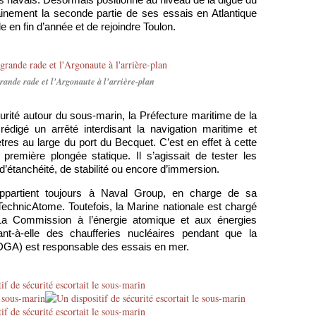
rs navals. Désormais positionné au niveau de la digue du
ainement la seconde partie de ses essais en Atlantique
le en fin d’année et de rejoindre Toulon.
rande rade et l'Argonaute à l'arrière-plan
urité autour du sous-marin, la Préfecture maritime de la
igé un arrêté interdisant la navigation maritime et
res au large du port du Becquet. C’est en effet à cette
 première plongée statique. Il s’agissait de tester les
’étanchéité, de stabilité ou encore d’immersion.
appartient toujours à Naval Group, en charge de sa
TechnicAtome. Toutefois, la Marine nationale est chargé
a Commission à l’énergie atomique et aux énergies
nt-à-elle des chaufferies nucléaires pendant que la
DGA) est responsable des essais en mer.