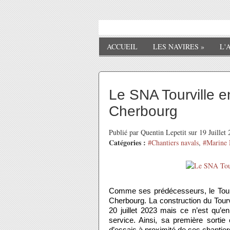
ACCUEIL
LES NAVIRES
»
L'
Le SNA Tourville e
Cherbourg
Publié par Quentin Lepetit sur 19 Juille
Catégories :
#Chantiers navals
,
#Marine 
Comme ses prédécesseurs, le Tourvi
Cherbourg. La construction du Tourv
20 juillet 2023 mais ce n’est qu’e
service. Ainsi, sa première sortie