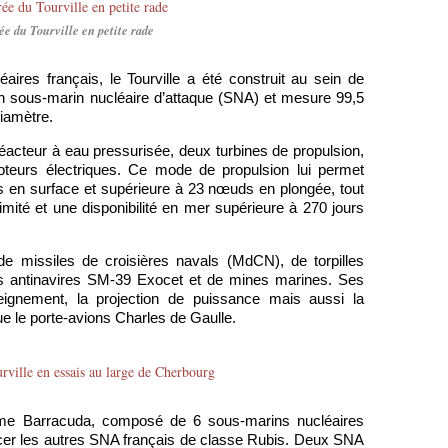
ée du Tourville en petite rade
res français, le Tourville a été construit au sein de
d’un sous-marin nucléaire d’attaque (SNA) et mesure 99,5
iamètre.
éacteur à eau pressurisée, deux turbines de propulsion,
oteurs électriques. Ce mode de propulsion lui permet
s en surface et supérieure à 23 nœuds en plongée, tout
limité et une disponibilité en mer supérieure à 270 jours
e missiles de croisières navals (MdCN), de torpilles
les antinavires SM-39 Exocet et de mines marines. Ses
eignement, la projection de puissance mais aussi la
ue le porte-avions Charles de Gaulle.
amme Barracuda, composé de 6 sous-marins nucléaires
acer les autres SNA français de classe Rubis. Deux SNA