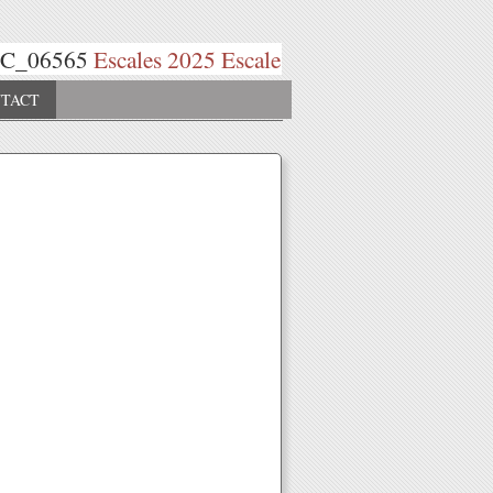
Escales 2025
Escales 2026
Pro
TACT