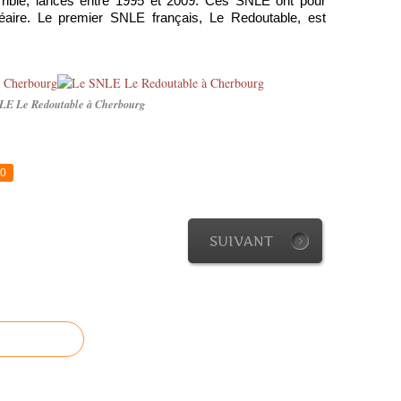
errible, lancés entre 1995 et 2009. Ces SNLE ont pour
éaire. Le premier SNLE français, Le Redoutable, est
LE Le Redoutable à Cherbourg
0
SUIVANT