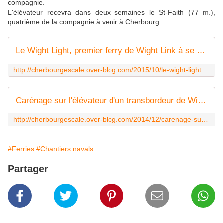
compagnie.
L'élévateur recevra dans deux semaines le St-Faith (77
m.)
,
quatrième de la compagnie à venir à Cherbourg.
Le Wight Light, premier ferry de Wight Link à se mettre au sec à Cherbourg
http://cherbourgescale.over-blog.com/2015/10/le-wight-light-premier-ferry-de-wight-link-a-se-mettre-au-sec-a-cherbourg.html
Carénage sur l'élévateur d'un transbordeur de WightLink
http://cherbourgescale.over-blog.com/2014/12/carenage-sur-l-elevateur-d-un-transbordeur-de-wightlink.html
#Ferries
#Chantiers navals
Partager