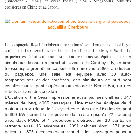
(Barcelone - Dubaï), en océan Indien (Dubaï - Singapour), puis des
croisières en Chine et au Japon.
La compagnie Royal Caribbean a réceptionné son dernier paquebot il y a
seulement deux semaines par le chantier
allemand de Meyer Werft. Le
paquebot est à lui seul une destination avec tous ses équipement :
un
simulateur de saut en parachute avec le RipCord by iFly, un bras
téléscopique gréé d'
une capsule offre une vue à 360° au dessus
du paquebot, une salle est équipée avec 30 auto-
tamponneuses
et des trapèzes, des simulteurs de surf sont
installés sur le pont supérieur ou encore
le Bionic Bar, où des
robots servent des cocktails.
L'Ovation of the Seas impressionne aussi par ses chiffres : 347
mètres de long, 4905 passagers. Une machine équipée de 4
moteurs en V (deux de 12 cylindres et deux de 16) développant
58800 kW permet la propulsion du navire (jusqu'à 22 noeuds)
avec deux PODs et 4 propulseurs d'étrave.
Sur 18 ponts, on
retrouve aussi
16 ascenseurs, 2091 cabines dont
1571 avec
balcon et 375 avec extérieur virtuel : les passagers peuvent