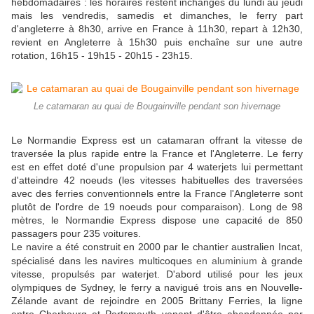
hebdomadaires : les horaires restent inchangés du lundi au jeudi
mais les vendredis, samedis et dimanches, le ferry part
d'angleterre à 8h30, arrive en France à 11h30, repart à 12h30,
revient en Angleterre à 15h30 puis enchaîne sur une autre
rotation, 16h15 - 19h15 - 20h15 - 23h15.
Le catamaran au quai de Bougainville pendant son hivernage
Le Normandie Express est un catamaran offrant la vitesse de
traversée la plus rapide entre la France et l'Angleterre. Le ferry
est en effet doté d'une propulsion par 4 waterjets lui permettant
d'atteindre 42 noeuds (les vitesses habituelles des traversées
avec des ferries conventionnels entre la France l'Angleterre sont
plutôt de l'ordre de 19 noeuds pour comparaison). Long de 98
mètres, le Normandie Express dispose une capacité de 850
passagers pour 235 voitures.
Le navire a été construit en 2000 par le chantier australien Incat,
spécialisé dans les navires multicoques
en aluminium
à grande
vitesse, propulsés par waterjet. D'abord utilisé pour les jeux
olympiques de Sydney, le ferry a navigué trois ans en Nouvelle-
Zélande avant de rejoindre en 2005 Brittany Ferries, la ligne