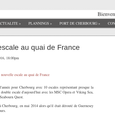
Bienvenu
ACTUALITE
»
PLANNINGS
»
PORT DE CHERBOURG
»
CON
escale au quai de France
2016, 18:00pm
l'année pour Cherbourg avec 10 escales représentant presque la
la double escale d'aujourd'hui avec les MSC Opera et Viking Sea,
e Seabourn Quest.
 à Cherbourg, en mai 2014 alors qu'il était dérouté de Guernesey
urs.