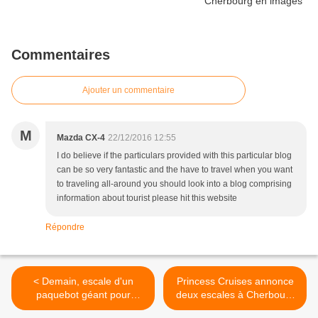
Commentaires
Ajouter un commentaire
M
Mazda CX-4
22/12/2016 12:55
I do believe if the particulars provided with this particular blog
can be so very fantastic and the have to travel when you want
to traveling all-around you should look into a blog comprising
information about tourist please hit this website
Répondre
< Demain, escale d'un
Princess Cruises annonce
paquebot géant pour
deux escales à Cherbourg
clôturer l'année 2016
en 2018 >