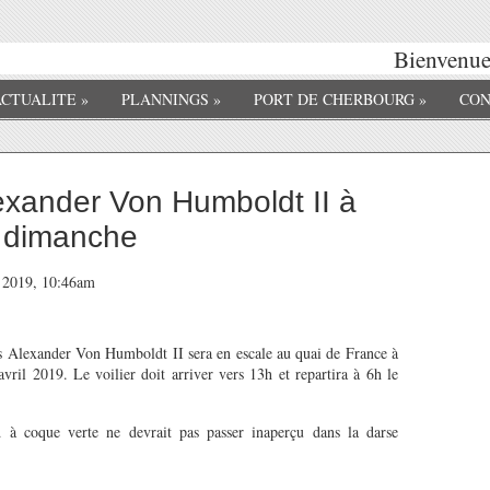
Bienvenue 
ACTUALITE
»
PLANNINGS
»
PORT DE CHERBOURG
»
CON
lexander Von Humboldt II à
à dimanche
l 2019, 10:46am
s Alexander Von Humboldt II sera en escale au quai de France à
il 2019. Le voilier doit arriver vers 13h et repartira à 6h le
 à coque verte ne devrait pas passer inaperçu dans la darse