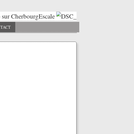
sur CherbourgEscale
Escales 2025
Esc
TACT