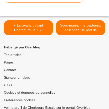
< En avarie devant
Sous-marin, intercepteurs,
Cherbourg, le TBC
éoliennes : le port de
Progress remorqué
Cherbourg accueille de
jusqu'au Havre
nombreux navires de
transport de colis lourds >
Hébergé par Overblog
Top articles
Pages
Contact
Signaler un abus
C.G.U.
Cookies et données personnelles
Préférences cookies
Voir le profil de Cherbourg Escale sur le portail Overblog