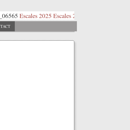
Escales 2025
Escales 2026
P
TACT