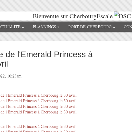
Bienvenue sur CherbourgEscale
ACTUALITE
»
PLANNINGS
»
PORT DE CHERBOURG
»
CON
ée de l'Emerald Princess à
ril
2022, 10:23am