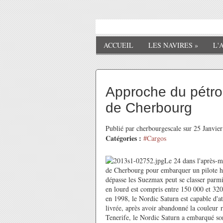
ACCUEIL
LES NAVIRES
»
L'
Approche du pétrol
de Cherbourg
Publié par cherbourgescale sur 25 Janvi
Catégories :
#Cargos
Le 24 dans l'après-mi
de Cherbourg pour embarquer un pilote ha
dépasse les Suezmax peut se classer parm
en lourd est compris entre 150 000 et 320
en 1998, le Nordic Saturn est capable d'a
livrée, après avoir abandonné la couleur r
Tenerife, le Nordic Saturn a embarqué son