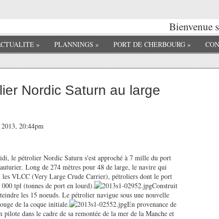
Bienvenue su
ACTUALITE
»
PLANNINGS
»
PORT DE CHERBOURG
»
CON
ier Nordic Saturn au large
er 2013, 20:44pm
di, le pétrolier Nordic Saturn s'est approché à 7 mille du port
uturier. Long de 274 mètres pour 48 de large, le navire qui
i les VLCC (Very Large Crude Carrier), pétroliers dont le port
 000 tpl (tonnes de port en lourd).
Construit
tteindre les 15 noeuds. Le pétrolier navigue sous une nouvelle
ouge de la coque initiale.
En provenance de
 pilote dans le cadre de sa remontée de la mer de la Manche et