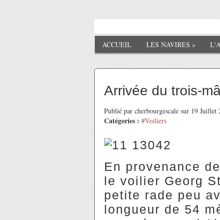
ACCUEIL
LES NAVIRES
»
L'
Arrivée du trois-m
Publié par cherbourgescale sur 19 Juille
Catégories :
#Voiliers
En provenance de
le voilier Georg S
petite rade peu av
longueur de 54 mèt