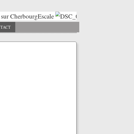
sur CherbourgEscale
Escales 2025
Esc
TACT