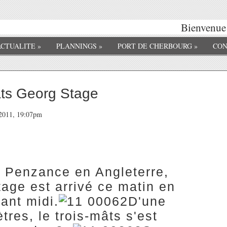
Bienvenue 
ACTUALITE
»
PLANNINGS
»
PORT DE CHERBOURG
»
CON
âts Georg Stage
t 2011, 19:07pm
 Penzance en Angleterre,
tage est arrivé ce matin en
ant midi.
D'une
res, le trois-mâts s'est