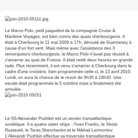
Arrivée du Marco Polo le 13 avril 2010 à Cherbourg
Le Marco Polo, petit paquebot de la compagnie Cruise &
Maritime Voyages, est bien connu des quais cherbourgeois. Il
était à Cherbourg le 11 mai 2009 à 17h, dérouté de Guernesey à
cause d'un fort vent. Mais même avec l'assistance des 3
remorqueurs cherbourgeois, le Marco Polo n'avait pas réussit à
s'amarrer au quai de France. Il était resté deux heures en grande
rade. Plus récemment, il est venu s'amarrer à Cherbourg dans le
cadre d'une croisière, bien programmée celle-ci, le 13 avril 2010.
Lundi, on aura la chance de le revoir de 9h30 à 18h30. Une
escale était programmée le 5 octobre mais a finalement été
annulée.
L'Alexandr Pushkin aux côtés du France : deux transatlantiques
au quai de France en juin 1974
Le SS Alexander Pushkin est un ancien transatlantique
soviétique. Il a quatre sister ships : l'Ivan Franko, le Shota
Rustaveli, le Taras Shevchenko et le Mikhail Lermontov.
L'Alexandr Pushkin effectue sa traversée transatlantique