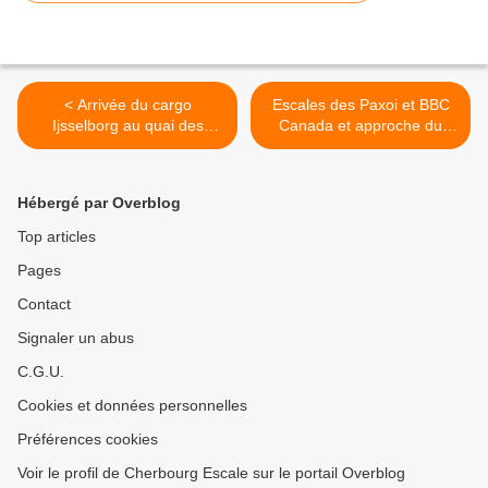
< Arrivée du cargo
Escales des Paxoi et BBC
Ijsselborg au quai des
Canada et approche du
Flamands et de l'Abeille
Nord Organiser >
Languedoc au quai de
France
Hébergé par Overblog
Top articles
Pages
Contact
Signaler un abus
C.G.U.
Cookies et données personnelles
Préférences cookies
Voir le profil de Cherbourg Escale sur le portail Overblog