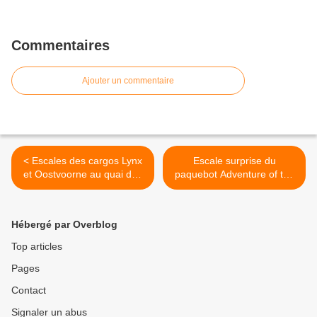
Commentaires
Ajouter un commentaire
< Escales des cargos Lynx
Escale surprise du
et Oostvoorne au quai des
paquebot Adventure of the
Flamands
Seas le 6 mai >
Hébergé par Overblog
Top articles
Pages
Contact
Signaler un abus