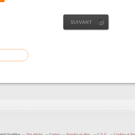
SUIVANT
rtail Overblog
Top articles
Contact
Signaler un abus
C.G.U.
Cookies et do