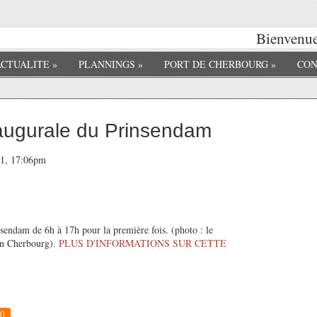
Bienvenue 
ACTUALITE
»
PLANNINGS
»
PORT DE CHERBOURG
»
CON
augurale du Prinsendam
011, 17:06pm
sendam de 6h à 17h pour la première fois. (photo : le
in Cherbourg).
PLUS D'INFORMATIONS SUR CETTE
0