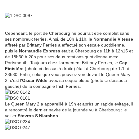
L'Oscar Wilde (à gauche) a salué le Queen Mary 2 / Le Cap
Finistère(à droite)
Cependant, le port de Cherbourg ne pourrait être complet sans
ses nombreux ferries. Ainsi, de 10h à 11h, le
Normandie Vitesse
affrété par Brittany Ferries a effectué son escale quotidienne,
puis le
Normandie Express
était à Cherbourg de 11h à 12h15 et
de 18h30 à 20h pour ses deux rotations quotidienne avec
Portsmouth. Toujours chez l'armement Brittany Ferries, le
Cap
Finistère
(photo ci-dessus à droite) était à Cherbourg de 17h à
23h30. Enfin, celui que vous pouviez voir devant le Queen Mary
2, c'est l'
Oscar Wilde
avec sa coque bleue (photo ci-dessus à
gauche) de la compagnie Irish Ferries.
Le Queen Mary 2 a appareillé à 19h et après un rapide évitage, il
a rencontré le dernier navire de la journée vu à Cherbourg : le
voilier
Stavros S Niarchos
.