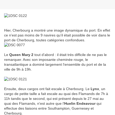
De gauche à droite: Chambon Sirocco / Cap finistère / Normandie
Express / Queen Mary 2
Hier, Cherbourg a montré une image dynamique du port. En effet
ce n'est pas moins de 9 navires qu'il était possible de voir dans le
port de Cherbourg, toutes catégories confondues.
La cheminée du liner Queen Mary 2
Le
Queen Mary 2
tout d'abord : il était très difficile de ne pas le
remarquer. Avec son imposante cheminée rouge, le
transatlantique a dominé largement l'ensemble du port et de la
ville de 9h à 19h.
Le cargo Huelin Endeavour
Ensuite, deux cargos ont fait escale à Cherbourg. Le
Lynx
, un
cargo de petite taille a fait escale au quai des Flamands de 7h à
11h tandis que le second, qui est présent depuis le 27 mai au
quai des Flamands, n'est autre que l'
Huelin Endeavour
qui
effectue des liaisons entre Southampton, Guernesey et
Cherbourg.