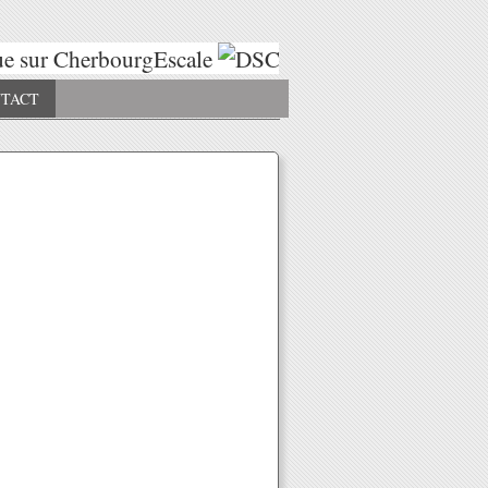
 sur CherbourgEscale
Escales 2025
E
TACT