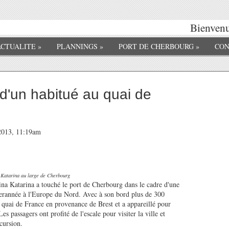
Bienvenue
ACTUALITE
»
PLANNINGS
»
PORT DE CHERBOURG
»
CON
 d'un habitué au quai de
 2013, 11:19am
 Katarina au large de Cherbourg
na Katarina a touché le port de Cherbourg dans le cadre d'une
terannée à l'Europe du Nord. Avec à son bord plus de 300
u quai de France en provenance de Brest et a appareillé pour
 passagers ont profité de l'escale pour visiter la ville et
cursion.