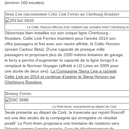
(environ 160 escales).
Stena Line (anciennement Celtic Link Ferries sur Cherbourg Rosslare)
Le Celtic Horizon effectue trois rotations par semaine entre Cherbourg e
Désormais bien installée sur son unique ligne Cherbourg -
Rosslare, Celtic Link Ferries maintient pour l'année 2014 son
offre passagers et fret avec son navire affrété, le Celtic Horizon
(ancien Cartour Beta). D'une capacité de presque mille
passagers et proposant plus de 2200 mètres linéaires de garage,
le ferry a permis d'augmenter la capacité de la ligne lorsqu'il a
remplacé le Norman Voyager (affrété à LD Lines en 2009 pour
une durée de deux ans).
La Compagnie Stena Line a racheté
Celtic Link en 2014 et continue d'opérer le Stena Horizon sur
Cherbourg Rosslare.
Brittany Ferries
Le Pont-Aven, seul présent au départ de Cork
Seule présente au départ de Cork, la traversée qui rejoint Roscoff
est une des seules de la compagnie qui enregistre un résultat
positif. Le Pont-Aven proposera une trentaine de rotations vers
l'Irlande comme l'année passée, l'axe de développement de