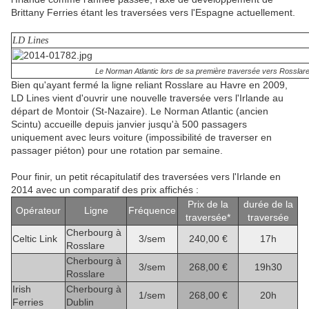
Brittany Ferries étant les traversées vers l'Espagne actuellement.
LD Lines
Le Norman Atlantic lors de sa première traversée vers Rosslar
Bien qu'ayant fermé la ligne reliant Rosslare au Havre en 2009,
LD Lines vient d'ouvrir une nouvelle traversée vers l'Irlande au
départ de Montoir (St-Nazaire). Le Norman Atlantic (ancien
Scintu) accueille depuis janvier jusqu'à 500 passagers
uniquement avec leurs voiture (impossibilité de traverser en
passager piéton) pour une rotation par semaine.
Pour finir, un petit récapitulatif des traversées vers l'Irlande en
2014 avec un comparatif des prix affichés :
Prix de la
durée de la
Opérateur
Ligne
Fréquence
traversée*
traversée
Cherbourg à
Celtic Link
3/sem
240,00 €
17h
Rosslare
Cherbourg à
3/sem
268,00 €
19h30
Rosslare
Irish
Cherbourg à
1/sem
268,00 €
20h
Ferries
Dublin