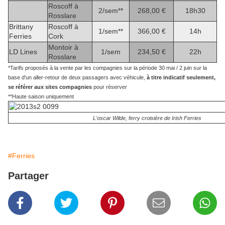
Roscoff à
2/sem**
268,00 €
18h30
Rosslare
Brittany
Roscoff à
1/sem**
366,00 €
14h
Ferries
Cork
Montoir à
LD Lines
1/sem
234,50 €
22h
Rosslare
*Tarifs proposés à la vente par les compagnies sur la période 30 mai / 2 juin sur la
base d'un aller-retour de deux passagers avec véhicule,
à titre indicatif seulement,
se référer aux sites compagnies
pour réserver
**Haute saison uniquement
L'oscar Wilde, ferry croisière de Irish Ferries
#Ferries
Partager