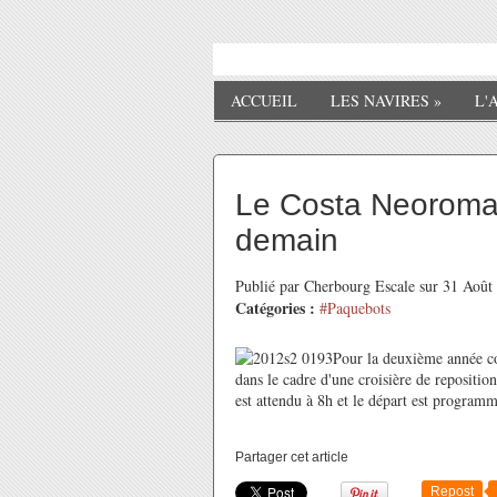
ACCUEIL
LES NAVIRES
»
L'
Le Costa Neoroman
demain
Publié par Cherbourg Escale sur 31 Aoû
Catégories :
#Paquebots
Pour la deuxième année co
dans le cadre d'une croisière de reposit
est attendu à 8h et le départ est program
Partager cet article
Repost