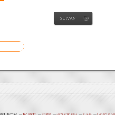
SUIVANT
rtail Overblog
Top articles
Contact
Signaler un abus
C.G.U.
Cookies et do