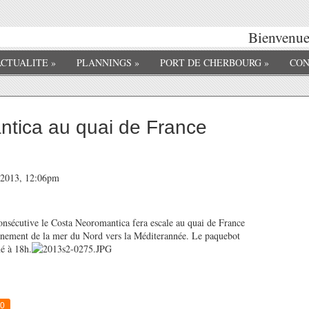
Bienvenue 
ACTUALITE
»
PLANNINGS
»
PORT DE CHERBOURG
»
CON
tica au quai de France
t 2013, 12:06pm
nsécutive le Costa Neoromantica fera escale au quai de France
ionnement de la mer du Nord vers la Méditerannée. Le paquebot
mé à 18h.
0