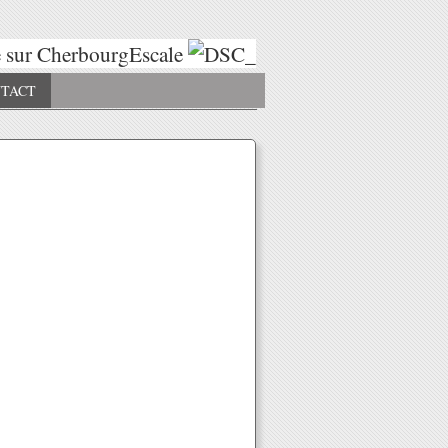
sur CherbourgEscale
Escales 2025
Esc
TACT