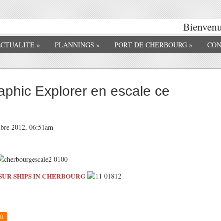
Bienvenue
ACTUALITE
»
PLANNINGS
»
PORT DE CHERBOURG
»
CON
aphic Explorer en escale ce
mbre 2012, 06:51am
 SUR SHIPS IN CHERBOURG
0