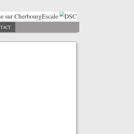
 sur CherbourgEscale
Escales 2025
E
TACT