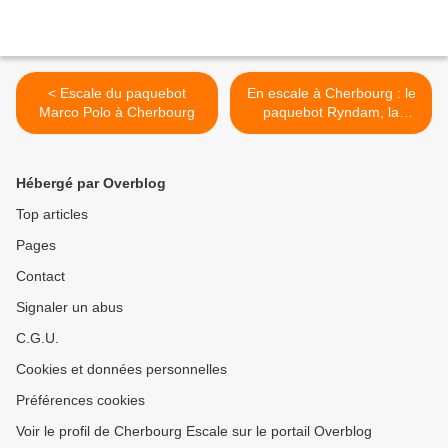
< Escale du paquebot
En escale à Cherbourg : le
Marco Polo à Cherbourg
paquebot Ryndam, la
Frégate HMS Kent et les
cargos Kurkse, Wilson
Nanjing et Federal
Hébergé par Overblog
Miramichi >
Top articles
Pages
Contact
Signaler un abus
C.G.U.
Cookies et données personnelles
Préférences cookies
Voir le profil de Cherbourg Escale sur le portail Overblog