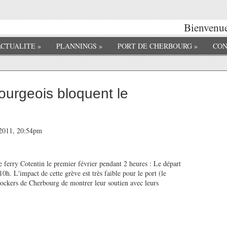
Bienvenue 
ACTUALITE
»
PLANNINGS
»
PORT DE CHERBOURG
»
CON
ourgeois bloquent le
r 2011, 20:54pm
 ferry Cotentin le premier février pendant 2 heures : Le départ
10h. L'impact de cette grève est très faible pour le port (le
dockers de Cherbourg de montrer leur soutien avec leurs