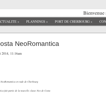
Bienvenue s
ACTUALITE
»
PLANNINGS
»
PORT DE CHERBOURG
»
CON
Costa NeoRomantica
et 2014, 11:16am
 NeoRomantica en rade de Cherbourg
a fait partie de la nouvelle classe Neo de Costa