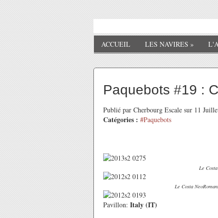
ACCUEIL
LES NAVIRES
»
L'
Paquebots #19 : 
Publié par Cherbourg Escale sur 11 Juill
Catégories :
#Paquebots
Le Costa
Le Costa NeoRomantic
Italy (IT)
Pavillon: