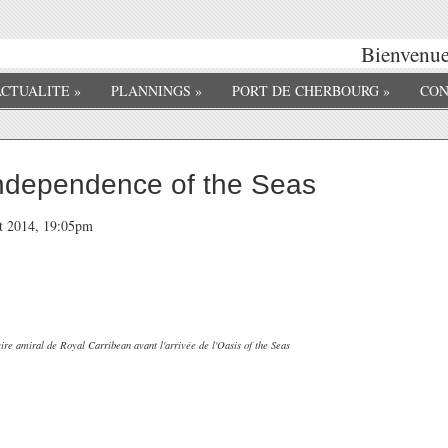
Bienvenue 
ACTUALITE
»
PLANNINGS
»
PORT DE CHERBOURG
»
CON
ndependence of the Seas
et 2014, 19:05pm
ire amiral de Royal Carribean avant l'arrivée de l'Oasis of the Seas