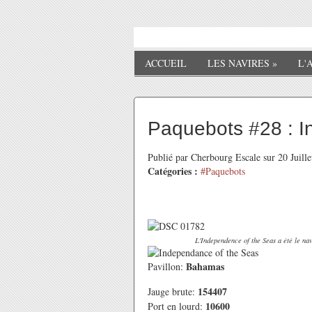
ACCUEIL
LES NAVIRES
»
L'
Paquebots #28 : I
Publié par Cherbourg Escale sur 20 Juill
Catégories :
#Paquebots
L'Independence of the Seas a été le nav
Bahamas
Pavillon:
154407
Jauge brute:
10600
Port en lourd: