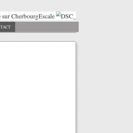
sur CherbourgEscale
Escales 2025
Es
TACT