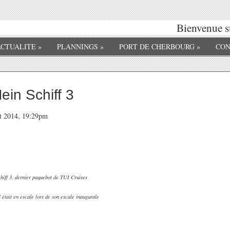
Bienvenue su
ACTUALITE
»
PLANNINGS
»
PORT DE CHERBOURG
»
CON
in Schiff 3
et 2014, 19:29pm
hiff 3, dernier paquebot de TUI Cruises
 était en escale lors de son escale inaugurale