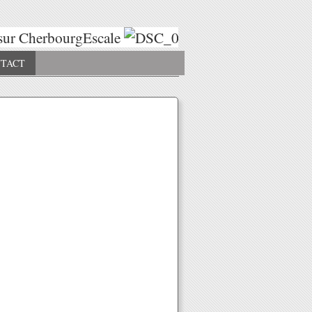
ur CherbourgEscale
Escales 2025
Esca
TACT