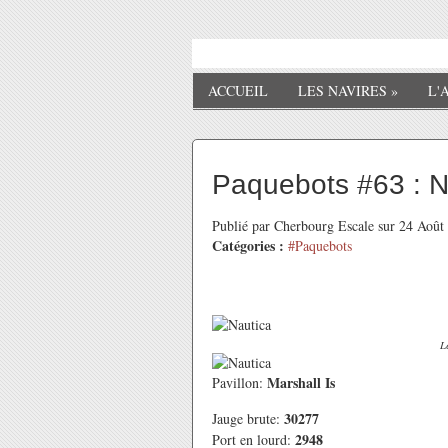
ACCUEIL
LES NAVIRES
»
L'
Paquebots #63 : N
Publié par Cherbourg Escale sur 24 Aoû
Catégories :
#Paquebots
L
Marshall Is
Pavillon:
30277
Jauge brute:
2948
Port en lourd: