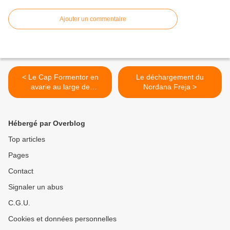
Ajouter un commentaire
< Le Cap Formentor en
Le déchargement du
avarie au large de
Nordana Freja >
Cherbourg va être
remorqué jusqu'à
Cherbourg
Hébergé par Overblog
Top articles
Pages
Contact
Signaler un abus
C.G.U.
Cookies et données personnelles