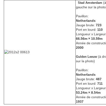
(
Stad Amsterdam
gauche sur la photo
Pavillon:
Netherlands
Jauge brute:
723
Port en lourd:
110
Longueur x Largeur
66.56m × 10.59m
Année de constructi
2000
(à dr
Gulden Leeuw
sur la photo)
Pavillon:
Netherlands
Jauge brute:
487
Port en lourd:
711
Longueur x Largeur
53.24m × 8.54m
Année de constructi
1937