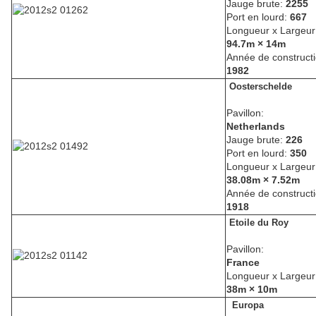
Jauge brute:
2255
Port en lourd:
667
Longueur x Largeur
94.7m × 14m
Année de constructi
1982
Oosterschelde
Pavillon:
Netherlands
Jauge brute:
226
Port en lourd:
350
Longueur x Largeur
38.08m × 7.52m
Année de constructi
1918
Etoile du Roy
Pavillon:
France
Longueur x Largeur
38m × 10m
Europa