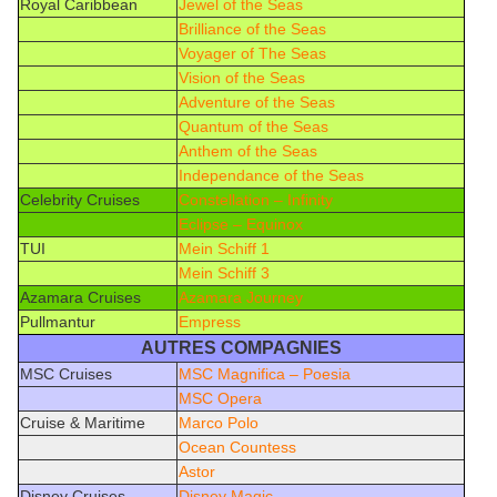
Royal Caribbean
Jewel of the Seas
Brilliance of the Seas
Voyager of The Seas
Vision of the Seas
Adventure of the Seas
Quantum of the Seas
Anthem of the Seas
Independance of the Seas
Celebrity Cruises
Constellation – Infinity
Eclipse – Equinox
TUI
Mein Schiff 1
Mein Schiff 3
Azamara Cruises
Azamara Journey
Pullmantur
Empress
AUTRES COMPAGNIES
MSC Cruises
MSC Magnifica – Poesia
MSC Opera
Cruise & Maritime
Marco Polo
Ocean Countess
Astor
Disney Cruises
Disney Magic