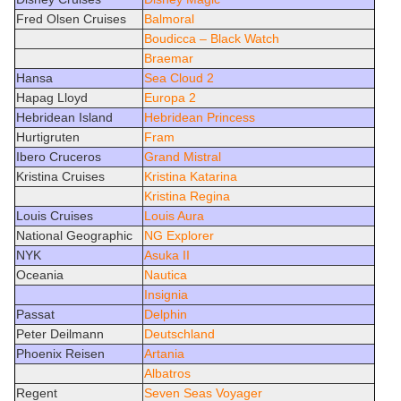
Fred Olsen Cruises
Balmoral
Boudicca – Black Watch
Braemar
Hansa
Sea Cloud 2
Hapag Lloyd
Europa 2
Hebridean Island
Hebridean Princess
Hurtigruten
Fram
Ibero Cruceros
Grand Mistral
Kristina Cruises
Kristina Katarina
Kristina Regina
Louis Cruises
Louis Aura
National Geographic
NG Explorer
NYK
Asuka II
Oceania
Nautica
Insignia
Passat
Delphin
Peter Deilmann
Deutschland
Phoenix Reisen
Artania
Albatros
Regent
Seven Seas Voyager