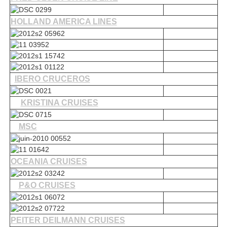
HOLLAND
AMERICA LINES
IBERO CRUCEROS
KRISTINA CRUISES
MSC
OCEANIA CRUISES
P&O CRUISES
PEITER DEILMANN CRUISES