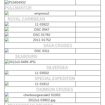
PULLMANTUR
ROYAL CARIBBEAN
SAGA CRUISES
SEABOURN
SILVERSEA
SPECIAL EXPEDITION
THOMSON CRUISES