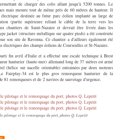
permettant de charger des colis allant jusqu'à 5200 tonnes. Le
nes mais mesure tout de même près de 60 mètres de hauteur. Il
n électrique destinée au futur parc éolien implanté au large de
tion (partie supérieure reliant le câble de la terre vers les
ux chantiers de Saint-Nazaire et devrait être livrée dans les
pe jacket (structure métallique sur quatre pieds) a été construite
 sur son site de Ravenna. Ce chantier a d'ailleurs également été
ns électriques des champs éoliens de Courseulles et St-Nazaire.
ti fin avril d'Italie et a effectué une escale technique à Brest
ueur hauturier (haute-mer) allemand long de 37 mètres est armé
el (hélice sur nacelle orientable) entrainées par deux moteurs
Le Fairplay-34 est le plus gros remorqueur hauturier de la
e 81 remorqueurs et de 2 navires de sauvetage d'urgence.
le pilotage et le remorquage du port, photos Q. Lepetit