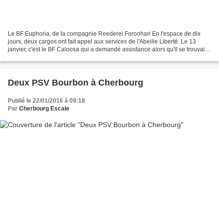
Le BF Euphoria, de la compagnie Reederei Foroohari En l'espace de dix
jours, deux cargos ont fait appel aux services de l'Abeille Liberté. Le 13
janvier, c'est le BF Caloosa qui a demandé assistance alors qu'il se trouvait
dans le rail montant du dispositif...
Deux PSV Bourbon à Cherbourg
Publié le 22/01/2016 à 09:18
Par
Cherbourg Escale