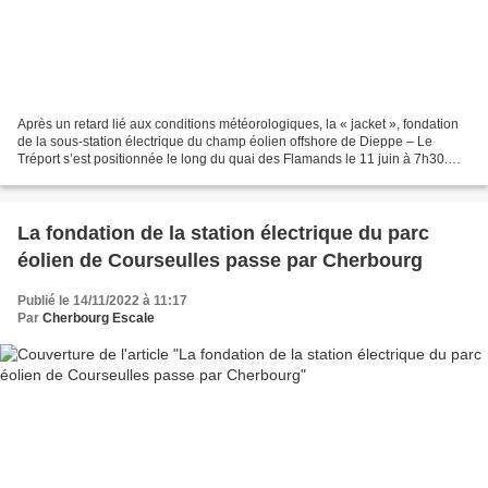
Après un retard lié aux conditions météorologiques, la « jacket », fondation
de la sous-station électrique du champ éolien offshore de Dieppe – Le
Tréport s’est positionnée le long du quai des Flamands le 11 juin à 7h30.
Parti le 7 juin de Gijón en Espagne,...
La fondation de la station électrique du parc
éolien de Courseulles passe par Cherbourg
Publié le 14/11/2022 à 11:17
Par
Cherbourg Escale