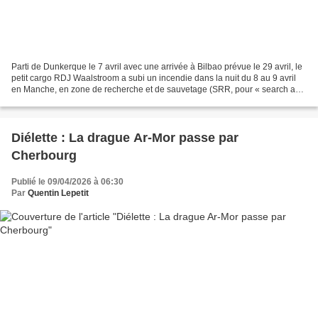
Parti de Dunkerque le 7 avril avec une arrivée à Bilbao prévue le 29 avril, le
petit cargo RDJ Waalstroom a subi un incendie dans la nuit du 8 au 9 avril
en Manche, en zone de recherche et de sauvetage (SRR, pour « search and
rescue region ») anglaise. Les...
Diélette : La drague Ar-Mor passe par
Cherbourg
Publié le 09/04/2026 à 06:30
Par
Quentin Lepetit