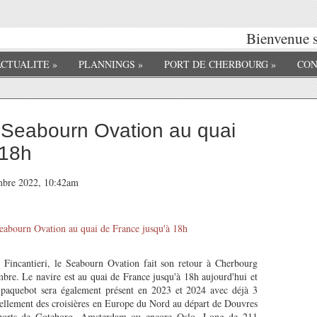
Bienvenue s
ACTUALITE
»
PLANNINGS
»
PORT DE CHERBOURG
»
CON
e Seabourn Ovation au quai
 18h
embre 2022, 10:42am
n Fincantieri, le Seabourn Ovation fait son retour à Cherbourg
re. Le navire est au quai de France jusqu'à 18h aujourd'hui et
 paquebot sera également présent en 2023 et 2024 avec déjà 3
tuellement des croisières en Europe du Nord au départ de Douvres
 ports de Goteborg, Amsterdam ou encore Oslo. Long de 211