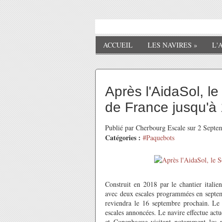
ACCUEIL
LES NAVIRES
»
L'
Après l'AidaSol, l
de France jusqu'à
Publié par Cherbourg Escale sur 2 Sept
Catégories :
#Paquebots
Construit en 2018 par le chantier italie
avec deux escales programmées en septemb
reviendra le 16 septembre prochain. Le
escales annoncées. Le navire effectue ac
et Copenhague visitant notamment les