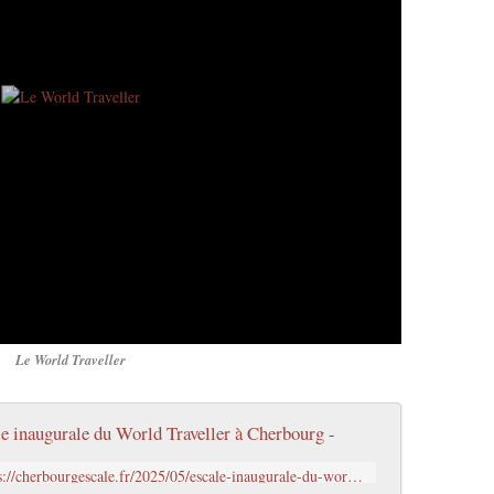
Le World Traveller
e inaugurale du World Traveller à Cherbourg -
https://cherbourgescale.fr/2025/05/escale-inaugurale-du-world-traveller-a-cherbourg.html