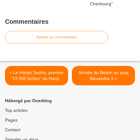
Commentaires
Ajouter un commentaire
< Le Hanjin Sooho, premier
Arrivée du Belem au quai
"13 000 boîtes" de Hanjin,
Alexandre 3 >
embarque un pilote
hauturier à Cherbourg
pendant sa première
Hébergé par Overblog
rotation Asie-Europe
Top articles
Pages
Contact
Signaler un abus