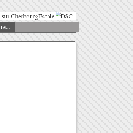
sur CherbourgEscale
Escales 2025
Esc
TACT