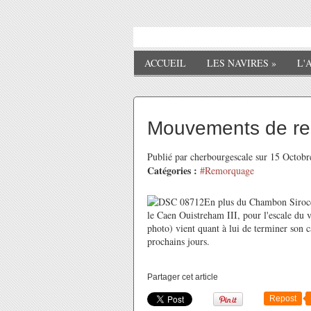
ACCUEIL
LES NAVIRES
»
L'
Mouvements de r
Publié par cherbourgescale sur 15 Octob
Catégories :
#Remorquage
En plus du Chambon Sirocc
le Caen Ouistreham III, pour l'escale du
photo) vient quant à lui de terminer son 
prochains jours.
Partager cet article
Repost