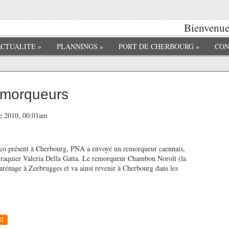
Bienvenue 
ACTUALITE
»
PLANNINGS
»
PORT DE CHERBOURG
»
CON
emorqueurs
re 2010, 00:01am
o présent à Cherbourg, PNA a envoyé un remorqueur caennais,
 vraquier Valeria Della Gatta. Le remorqueur Chambon Noroît (la
carénage à Zeebrugges et va ainsi revenir à Cherbourg dans les
0