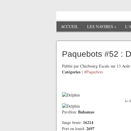
ACCUEIL
LES NAVIRES
»
L'
Paquebots #52 : D
Publié par Cherbourg Escale sur 13 Aoû
Catégories :
#Paquebots
Le D
Bahamas
Pavillon:
16214
Jauge brute:
2697
Port en lourd: