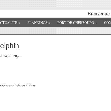
Bienvenue s
ACTUALITE
»
PLANNINGS
»
PORT DE CHERBOURG
»
CON
elphin
t 2014, 20:20pm
elphin en sortie du port du Havre