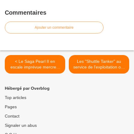
Commentaires
Ajouter un commentaire
< Le Saga Pearl II en
Les "Shuttle Tanker" au
escale imprévue mercredi
service de l'exploitation off-
et jeudi
shore >
Hébergé par Overblog
Top articles
Pages
Contact
Signaler un abus